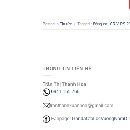
Posted in
Tin tức
|
Tagged
: Động cơ
,
CR-V RS 2
THÔNG TIN LIÊN HỆ
Trần Thị Thanh Hoa
0941.155.766
tranthanhxuanhoa@gmail.com
Fanpage:
HondaOtoLocVuongNamDi