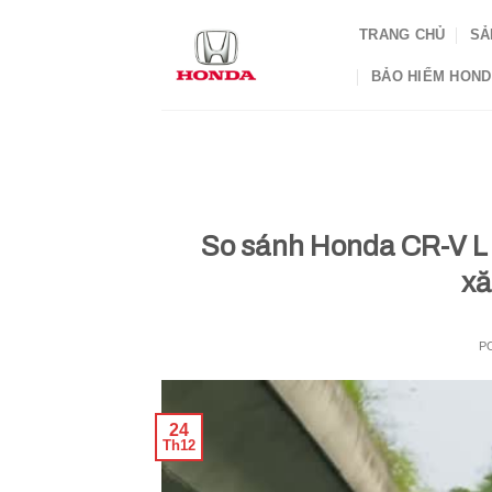
Skip
TRANG CHỦ
SẢ
to
content
BẢO HIỂM HON
So sánh Honda CR-V L 
xă
P
24
Th12