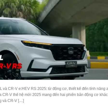
 và CR-V e:HEV RS 2025: từ động cơ, thiết kế đến tính năng 
da CR-V thế hệ mới 2025 mang đến hai phiên bản động cơ khác
ng và CR-V […]