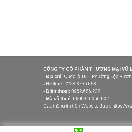
CÔNG TY CỔ PHẦN THƯƠNG MẠI VŨ 
- Địa chỉ:
Quốc lộ 10 – Phường Lộc Vượng
- Hotline:
0228.3766.668
- Điện thoại:
0962.686.222
- Mã số thuế:
0600346056-002
Các thông tin trên Website được https:/