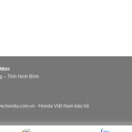
MINH
 – Tỉnh Ninh Bình
/www.honda.com.vn - Honda Việt Nam bảo hộ
Copyright 2026 ©
Honda Ôtô Nam Định - Lộc Vượng