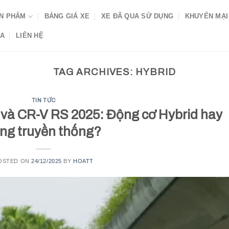
N PHẨM
BẢNG GIÁ XE
XE ĐÃ QUA SỬ DỤNG
KHUYẾN MẠI
DA
LIÊN HỆ
TAG ARCHIVES:
HYBRID
TIN TỨC
và CR-V RS 2025: Động cơ Hybrid hay
ng truyền thống?
OSTED ON
24/12/2025
BY
HOATT