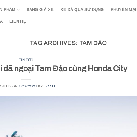
N PHẨM
BẢNG GIÁ XE
XE ĐÃ QUA SỬ DỤNG
KHUYẾN MẠI
DA
LIÊN HỆ
TAG ARCHIVES:
TAM ĐẢO
TIN TỨC
i dã ngoại Tam Đảo cùng Honda City
OSTED ON
12/07/2023
BY
HOATT