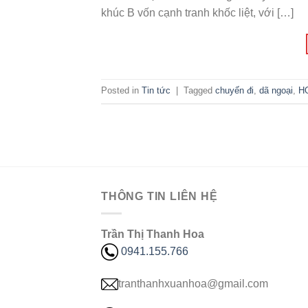
khúc B vốn cạnh tranh khốc liệt, với […]
Posted in
Tin tức
|
Tagged
chuyến đi
,
dã ngoại
,
H
THÔNG TIN LIÊN HỆ
Trần Thị Thanh Hoa
0941.155.766
tranthanhxuanhoa@gmail.com