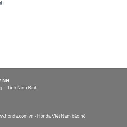
nh
MINH
 – Tỉnh Ninh Bình
/www.honda.com.vn - Honda Việt Nam bảo hộ