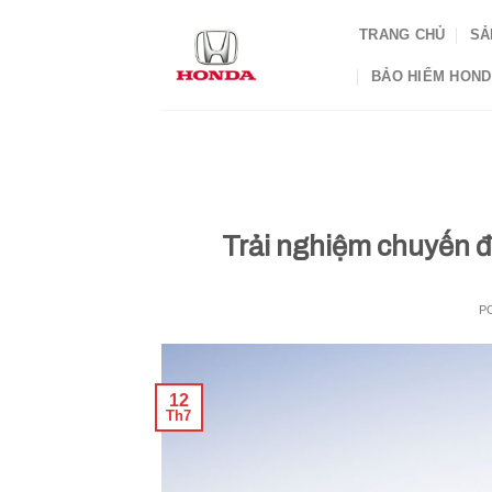
Skip
TRANG CHỦ
SẢ
to
content
BẢO HIỂM HON
Trải nghiệm chuyến đ
P
12
Th7