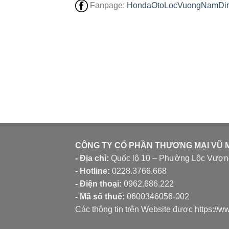
Fanpage:
HondaOtoLocVuongNamDi
CÔNG TY CỔ PHẦN THƯƠNG MẠI VŨ 
- Địa chỉ:
Quốc lộ 10 – Phường Lộc Vượng
- Hotline:
0228.3766.668
- Điện thoại:
0962.686.222
- Mã số thuế:
0600346056-002
Các thông tin trên Website được https:/