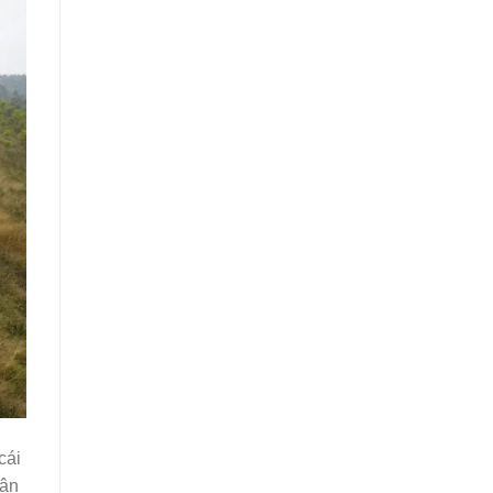
cái
hân