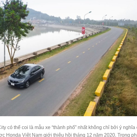
y có thể coi là mẫu xe “thành phố” nhất không chỉ bởi ý nghĩa 
ợc Honda Việt Nam giới thiệu hồi tháng 12 năm 2020. Trong p